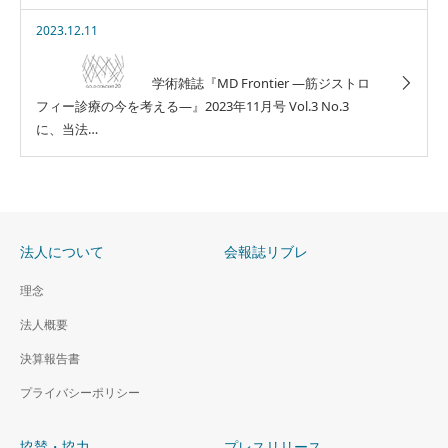
2023.12.11
学術雑誌『MD Frontier ―筋ジストロ
フィー診療の今を考える―』2023年11月号 Vol.3 No.3
に、当法…
法人について
会報誌リブレ
理念
法人概要
決算報告書
プライバシーポリシー
協賛・協力
プレスリリース