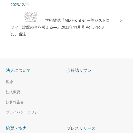
2023.12.11
学術雑誌『MD Frontier ―筋ジストロ
フィー診療の今を考える―』2023年11月号 Vol.3 No.3
に、当法…
法人について
会報誌リブレ
理念
法人概要
決算報告書
プライバシーポリシー
協賛・協力
プレスリリース