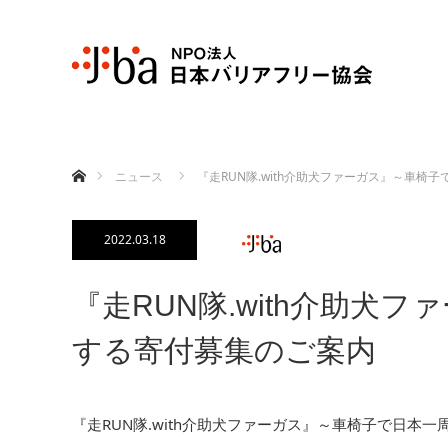
ホーム
ニュース
『走RUN隊.with介助犬ファーガス』～車
2022.03.18
『走RUN隊.with介助
する寄付募集のご案内
『走RUN隊.with介助犬ファーガス』～車椅子で日