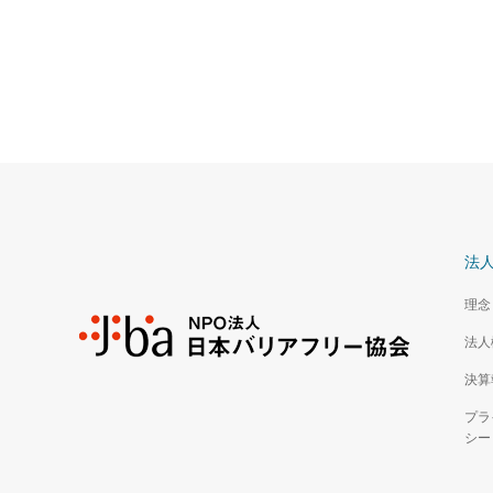
法
理念
法人
決算
プラ
シー