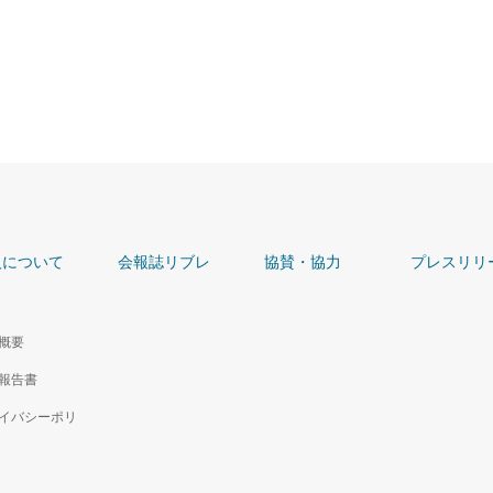
人について
会報誌リブレ
協賛・協力
プレスリリ
概要
報告書
イバシーポリ