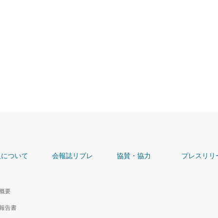
人について
会報誌リブレ
協賛・協力
プレスリリ
概要
報告書